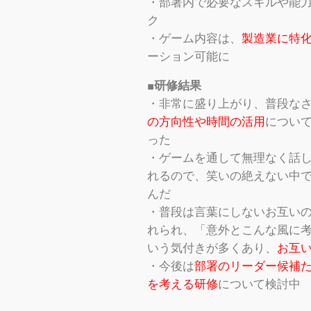
・部署内で必要なスキルや能
ク
・ゲーム内容は、
製造業に特
ーション可能に
■研修結果
・非常に盛り上がり、普段な
の方向性や時間の活用
につい
った
・ゲームを通して無理なく話
れるので、笑いの絶えない中
んだ
・普段は言葉にしないお互い
れられ、「意外とこんな風に
いう気付きが多くあり、
お互
・今後は
部署のリーダー候補
を考える研修
について検討中