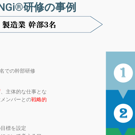
NGi®研修の事例
3名での幹部研修
ず
、主体的な仕事とな
役メンバーとの
戦略的
の目標を設定