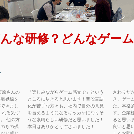
どんな研修？どんなゲーム
声
石原さんの
「楽しみながらゲーム感覚で」という
さわりだ
の境界線を
ところに尽きると思います！普段言語
き、ゲー
ができまし
化が苦手な方々も、社内で自分の意見
た。本格
くれる気づ
を言えるようになるキッカケになりそ
す。企業
。 他の方
うな素晴らしい研修だと思いました！
ると思い
いのちの残
本日はありがとうございました！
良いと思
きだと感じ
しくお願