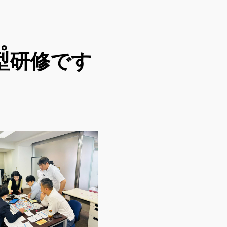
。
型研修です