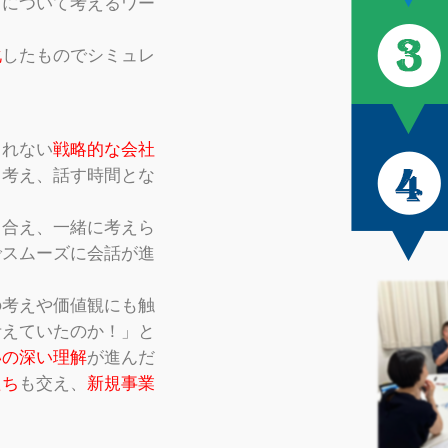
力について考えるワー
化
したものでシミュレ
されない
戦略的な会社
て考え、話す時間とな
し合え、一緒に考えら
でスムーズに会話が進
の考えや価値観にも触
考えていたのか！」と
いの深い理解
が進んだ
たち
も交え、
新規事業