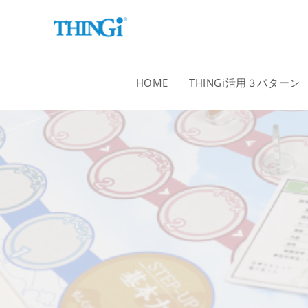
コ
ン
テ
ン
ツ
HOME
THINGi活用３パターン
へ
ス
キ
ッ
プ