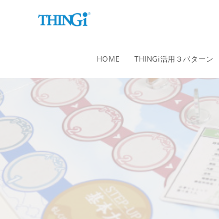
コ
ン
テ
ン
ツ
HOME
THINGi活用３パターン
へ
ス
キ
ッ
プ