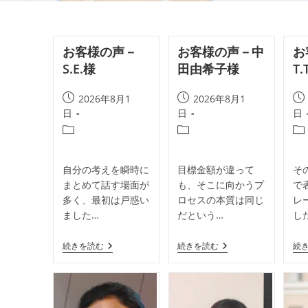
お客様の声－
お客様の声－中
お
S.E.様
田由希子様
T.
投
投
投
2026年8月1
2026年8月1
稿
稿
稿
日
日
日
公
公
公
投
投
投
開
開
開
稿
稿
稿
日:
日:
日:
カ
カ
カ
自分の考えを瞬時に
目標金額が違って
そ
テ
テ
テ
まとめて話す場面が
も、そこに向かうプ
で
ゴ
ゴ
ゴ
多く、最初は戸惑い
ロセスの本質は同じ
レ
リ
リ
リ
ました…
だという…
し
ー:
ー:
ー:
お
お
続きを読む
続きを読む
続
客
客
様
様
の
の
声
声
－
－