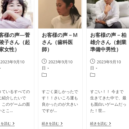
T.T.
に
A.O.
様
い
様
み
ひ
ろ
こ
様
客様の声―菅
お客様の声－M
お客様の声－柏
陵子さん（起
さん（歯科医
雄介さん（創業
家女性）
師）
準備中男性）
投
投
2023年9月10
2023年9月10
2023年9月10
稿
稿
日
日
公
公
投
投
開
開
稿
稿
日:
日:
カ
カ
きているすべての
すごく楽しかったで
すごい！！ 今まで
テ
テ
に紹介したいで
す！！さいころ運も
生きてきた中で、最
ゴ
ゴ
！このゲームの面
良かったのが大きい
も面白いゲームだっ
リ
リ
いとこ…
ですが…
た！世…
ー:
ー:
お
お
お
きを読む
続きを読む
続きを読む
客
客
客