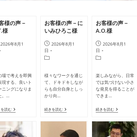
客様の声－
お客様の声－に
お客様の声－
T.様
いみひろこ様
A.O.様
投
投
2026年8月1
2026年8月1
2026年8月1
稿
稿
日
日
公
公
投
投
開
開
稿
稿
日:
日:
カ
カ
の場で考えを即興
様々なワークを通じ
楽しみながら、日常
テ
テ
表現する、良いト
て、ドキドキしなが
では気づけない小さ
ゴ
ゴ
ーニングになりま
らも自分自身としっ
な発見を得ることが
リ
リ
た。…
かり向…
できま…
ー:
ー:
お
お
お
きを読む
続きを読む
続きを読む
客
客
客
様
様
様
の
の
の
声
声
声
－
－
－