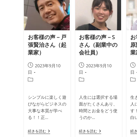
S.E.
中
様
田
由
希
子
様
お客様の声－戸
お客様の声－S
お
張賢治さん（起
さん（副業中の
原
業家）
会社員）
業
投
投
投
2023年9月10
2023年9月10
稿
稿
稿
日
日
日
公
公
公
投
投
投
開
開
開
稿
稿
稿
日:
日:
日:
カ
カ
カ
シンプルに楽しく遊
人生には選択する場
生
テ
テ
テ
びながらビジネスの
面がたくさんあり、
人
ゴ
ゴ
ゴ
大事な本質が学べ
時間とお金をどう使
す
リ
リ
リ
る！！正…
うのか…
白
ー:
ー:
ー:
お
お
続きを読む
続きを読む
続
客
客