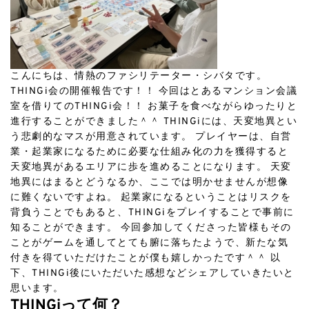
こんにちは、情熱のファシリテーター・シバタです。
THINGi会の開催報告です！！ 今回はとあるマンション会議
室を借りてのTHINGi会！！ お菓子を食べながらゆったりと
進行することができました＾＾ THINGiには、天変地異とい
う悲劇的なマスが用意されています。 プレイヤーは、自営
業・起業家になるために必要な仕組み化の力を獲得すると
天変地異があるエリアに歩を進めることになります。 天変
地異にはまるとどうなるか、ここでは明かせませんが想像
に難くないですよね。 起業家になるということはリスクを
背負うことでもあると、THINGiをプレイすることで事前に
知ることができます。 今回参加してくださった皆様もその
ことがゲームを通してとても腑に落ちたようで、新たな気
付きを得ていただけたことが僕も嬉しかったです＾＾ 以
下、THINGi後にいただいた感想などシェアしていきたいと
思います。
THINGiって何？