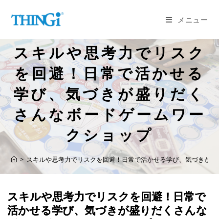
コ
ン
メニュー
テ
ン
スキルや思考力でリスク
ツ
へ
を回避！日常で活かせる
ス
学び、気づきが盛りだく
キ
ッ
さんなボードゲームワー
プ
クショップ
>
スキルや思考力でリスクを回避！日常で活かせる学び、気づきが盛
スキルや思考力でリスクを回避！日常で
活かせる学び、気づきが盛りだくさんな