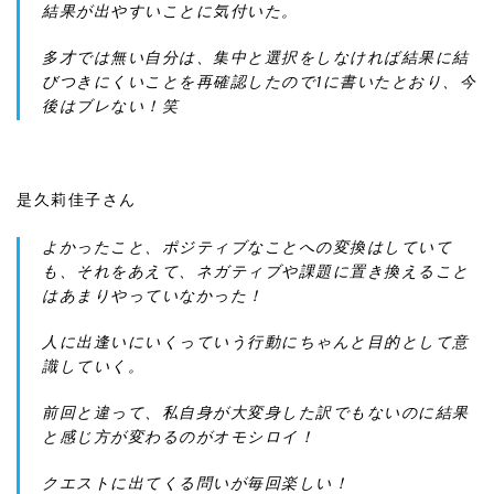
結果が出やすいことに気付いた。 ㅤㅤㅤㅤㅤㅤㅤㅤㅤㅤㅤㅤㅤ
多才では無い自分は、集中と選択をしなければ結果に結
びつきにくいことを再確認したので1に書いたとおり、今
後はブレない！笑
是久莉佳子さん
よかったこと、ポジティブなことへの変換はしていて
も、それをあえて、ネガティブや課題に置き換えること
はあまりやっていなかった！
人に出逢いにいくっていう行動にちゃんと目的として意
識していく。
前回と違って、私自身が大変身した訳でもないのに結果
と感じ方が変わるのがオモシロイ！
クエストに出てくる問いが毎回楽しい！