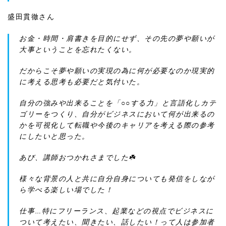
盛田貫徹さん
お金・時間・肩書きを目的にせず、その先の夢や願いが
大事ということを忘れたくない。
だからこそ夢や願いの実現の為に何が必要なのか現実的
に考える思考も必要だと気付いた。
自分の強みや出来ることを「○○する力」と言語化しカテ
ゴリーをつくり、自分がビジネスにおいて何が出来るの
かを可視化して転職や今後のキャリアを考える際の参考
にしたいと思った。
あび、講師おつかれさまでした☘️
様々な背景の人と共に自分自身についても発信をしなが
ら学べる楽しい場でした！
仕事…特にフリーランス、起業などの視点でビジネスに
ついて考えたい、聞きたい、話したい！って人は参加者