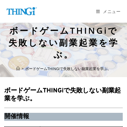
コ
ン
メニュー
テ
ン
ボードゲームTHINGiで
ツ
へ
失敗しない副業起業を学
ス
ぶ。
キ
ッ
プ
>
ボードゲームTHINGiで失敗しない副業起業を学ぶ。
ボードゲームTHINGiで失敗しない副業起
業を学ぶ。
開催情報