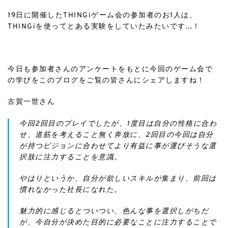
19日に開催したTHINGiゲーム会の参加者のお1人は、
THINGiを使ってとある実験をしていたみたいです...！
ㅤㅤㅤㅤㅤㅤㅤㅤㅤㅤㅤㅤㅤ
今日も参加者さんのアンケートをもとに今回のゲーム会で
の学びをこのブログをご覧の皆さんにシェアしますね！
古賀一世さん
今回2回目のプレイでしたが、1度目は自分の性格に合わ
せ、道筋を考えること無く奔放に、2回目の今回は自分
が持つビジョンに合わせてより有益に事が運びそうな選
択肢に注力することを意識。 ㅤㅤㅤㅤㅤㅤㅤㅤㅤㅤㅤㅤㅤ
やはりというか、自分が欲しいスキルが集まり、前回は
慣れなかった社長になれた。
魅力的に感じるとついつい、色んな事を選択しがちだ
が、今自分が決めた目的に必要なことに注力することで