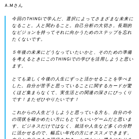
A.Mさん
今回のTHINGiで学んだ、選択によってさまざまな未来に
なること。人と関わること。自己分析の大切さ。長期的
なビジョンを持ってそれに向かうためのステップを忘れ
たくないです。 ㅤㅤㅤㅤㅤㅤㅤㅤㅤㅤㅤㅤㅤ
５年後の未来にどうなっていたいかと、そのための準備
を考えるときにこのTHINGiでの学びを活用しようと思い
ます。 ㅤㅤㅤㅤㅤㅤㅤㅤㅤㅤㅤㅤㅤ
とても楽しく今後の人生にずっと活かせることを学べま
した。自分が苦手と思っていることに関するカードが驚
くほど集まらなくて、実生活との関連の深さにびっくり
です！またぜひやりたいです！ ㅤㅤㅤㅤㅤㅤㅤㅤㅤㅤㅤㅤㅤ
これからの人生どうしようと思っている方も、自分の今
の現状を確かめたい方にもとてもいいゲームだと思いま
す、ビジネスだけではなく、就活や人生など多くの分野
に活かせるので、幅広い年代の方にオススメできます。